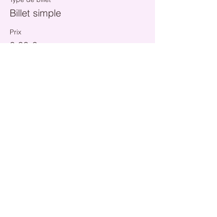
Billet simple
Prix
0,00 €
Total
0,00 €
Partager cet événement
Manade de Collarmont